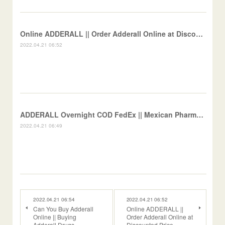
Online ADDERALL || Order Adderall Online at Discounted Price
2022.04.21 06:52
ADDERALL Overnight COD FedEx || Mexican Pharmacy
2022.04.21 06:49
2022.04.21 06:54
2022.04.21 06:52
Can You Buy Adderall
Online ADDERALL ||
Online || Buying
Order Adderall Online at
Adderall Drugs
Discounted Price